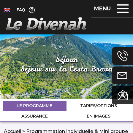
MENU
FAQ
Séjour
Séjour sur la Costa Brava
LE PROGRAMME
TARIFS/OPTIONS
ASSURANCE
EN IMAGES
Accueil
>
Programmation individuelle & Mini groupe